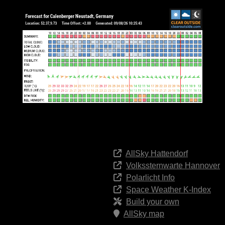
AllSky Hattendorf
Volkssternwarte Hannover
Polarlicht Info
Space Weather K-Index
Build your own
AllSky map